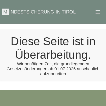
M
I
N
D
E
S
T
S
I
C
H
E
R
U
N
G
I
N
T
I
R
O
L
Diese Seite ist in
Überarbeitung.
Wir benötigen Zeit, die grundlegenden
Gesetzesänderungen ab 01.07.2026 anschaulich
aufzubereiten