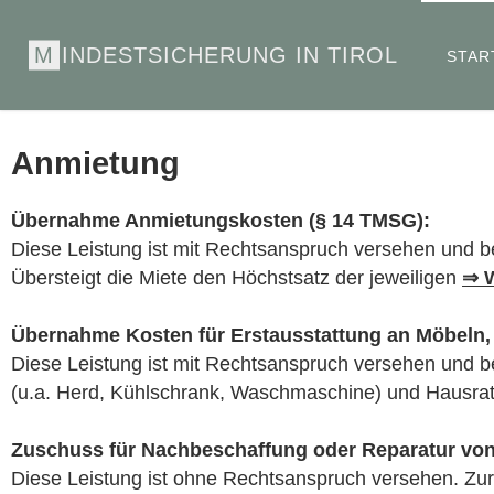
M
I
N
D
E
S
T
S
I
C
H
E
R
U
N
G
I
N
T
I
R
O
L
STAR
Anmietung
Übernahme Anmietungskosten (§ 14 TMSG):
Diese Leistung ist mit Rechtsanspruch versehen und b
Übersteigt die Miete den Höchstsatz der jeweiligen
⇒ 
Übernahme Kosten für Erstausstattung an Möbeln,
Diese Leistung ist mit Rechtsanspruch versehen und be
(u.a. Herd, Kühlschrank, Waschmaschine) und Hausrat
Zuschuss für Nachbeschaffung oder Reparatur von
Diese Leistung ist ohne Rechtsanspruch versehen. Zu