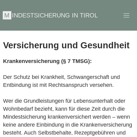
M
I
N
D
E
S
T
S
I
C
H
E
R
U
N
G
I
N
T
I
R
O
L
Versicherung und Gesundheit
Krankenversicherung (§ 7 TMSG):
Der Schutz bei Krankheit, Schwangerschaft und
Entbindung ist mit Rechtsanspruch versehen.
Wer die Grundleistungen für Lebensunterhalt oder
Wohnbedarf bezieht, kann für diese Zeit durch die
Mindestsicherung krankenversichert werden – wenn
keine andere Einbindung in die Krankenversicherung
besteht. Auch Selbstbehalte, Rezeptgebühren und